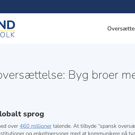
Oversætte
oversættelse: Byg broer me
lobalt sprog
 med over
460 millioner
talende. At tilbyde “spansk oversæt
stitutioner og enkeltpersoner med at kommunikere på tvæ