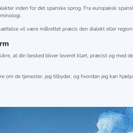
alekter inden for det spanske sprog. Fra europæisk spansk 
rminologi.
ættelse vil være målrettet præcis den dialekt eller region,
orm
 sikre, at din besked bliver leveret klart, præcist og me
re om de tjenester, jeg tilbyder, og hvordan jeg kan hjæ