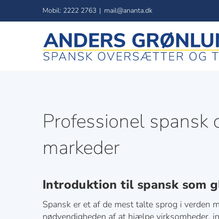
Skip
Mobil: 2222 2763
|
mail@ananta.dk
to
content
Professionel spansk 
markeder
Introduktion til spansk som g
Spansk er et af de mest talte sprog i verden
nødvendigheden af at hjælpe virksomheder, in