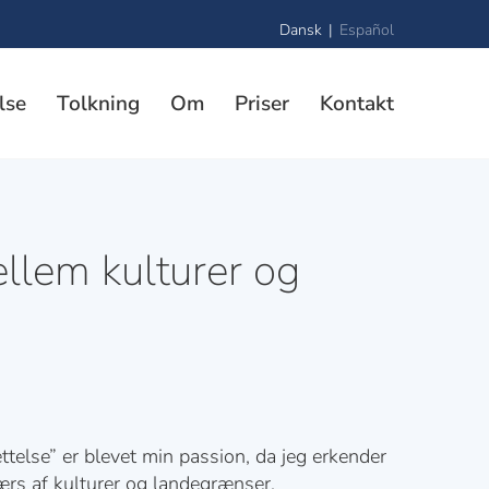
Dansk
Español
lse
Tolkning
Om
Priser
Kontakt
llem kulturer og
telse” er blevet min passion, da jeg erkender
rs af kulturer og landegrænser.