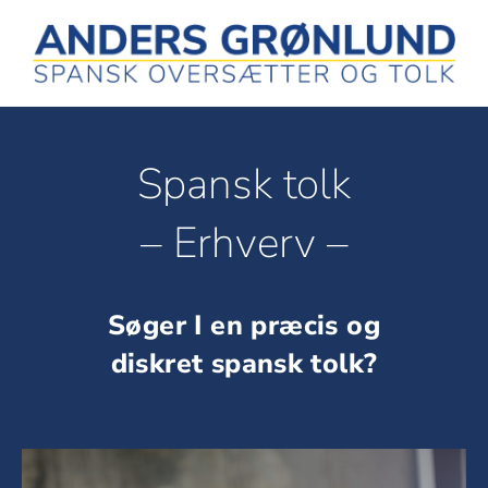
Skip
to
content
Spansk tolk
– Erhverv
–
Søger I en præcis og
diskret spansk tolk?