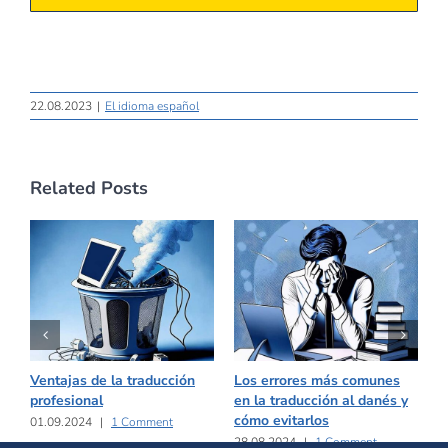
22.08.2023
|
El idioma español
Related Posts
Ventajas de la traducción
Los errores más comunes
C
profesional
en la traducción al danés y
a
cómo evitarlos
t
01.09.2024
|
1 Comment
28.08.2024
|
1 Comment
2